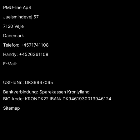
PMU-line ApS
Juelsmindevej 57
7120 Vejle
Dänemark
Telefon
:
+4571741108
Handy
:
+4526361108
E-Mail
:
USt-IdNr.
:
DK39967065
Bankverbindung
:
Sparekassen Kronjylland
BIC-kode: KRONDK22 IBAN: DK9461930013946124
Sitemap