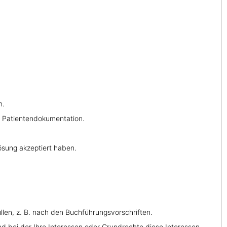
n.
d Patientendokumentation.
sung akzeptiert haben.
füllen, z. B. nach den Buchführungsvorschriften.
und bei der Ihre Interessen oder Grundrechte diese Interessen