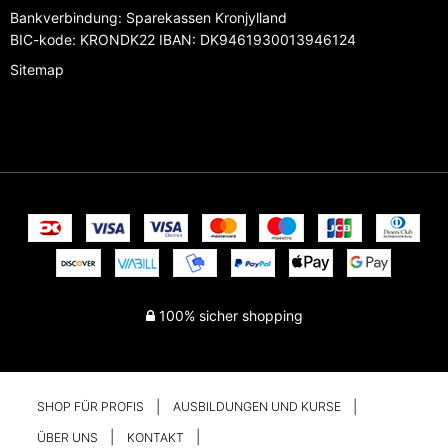
Bankverbindung
:
Sparekassen Kronjylland
BIC-kode: KRONDK22 IBAN: DK9461930013946124
Sitemap
100% sicher shopping
SHOP FÜR PROFIS
AUSBILDUNGEN UND KURSE
ÜBER UNS
KONTAKT