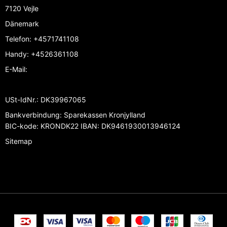
7120 Vejle
Dänemark
Telefon
:
+4571741108
Handy
:
+4526361108
E-Mail
:
USt-IdNr.
:
DK39967065
Bankverbindung
:
Sparekassen Kronjylland
BIC-kode: KRONDK22 IBAN: DK9461930013946124
Sitemap