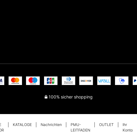
100% sicher shopping
E
KATALOGE
Nachrichten
PMU-
OUTLET
Ihr
OR
LEITFADEN
Konto