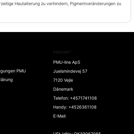
vorzeitige Hautalterung zu verhindern, Pigmentveränderungen zu
KONTAKT
PMU-line ApS
ngungen PMU
Juelsmindevej 57
lärung
7120 Vejle
Dänemark
Telefon
:
+4571741108
Handy
:
+4526361108
E-Mail
:
USt-IdNr.
:
DK39967065