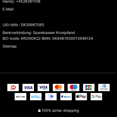
Handy
:
+4526361108
E-Mail
:
USt-IdNr.
:
DK39967065
Bankverbindung
:
Sparekassen Kronjylland
BIC-kode: KRONDK22 IBAN: DK9461930013946124
Sitemap
100% sicher shopping