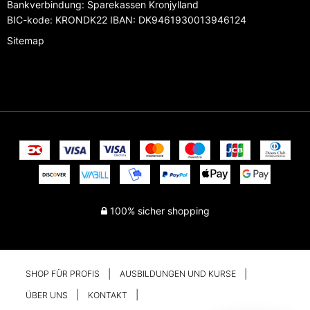
Bankverbindung
:
Sparekassen Kronjylland
BIC-kode: KRONDK22 IBAN: DK9461930013946124
Sitemap
100% sicher shopping
SHOP FÜR PROFIS
AUSBILDUNGEN UND KURSE
ÜBER UNS
KONTAKT