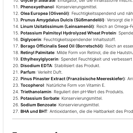
Glyceryl Stearate
: Emulgator, der die Inhaltsstoffe mischt.
Phenoxyethanol
: Konservierungsmittel.
Olea Europea (Olivenöl)
: Feuchtigkeitsspendend und näh
Prunus Amygdalus Dulcis (Süßmandelöl)
: Versorgt die
Linum Usitatissimum (Leinsamenöl)
: Reich an Omega-Fe
Potassium Palmitoyl Hydrolyzed Wheat Protein
: Spende
Diglycerin
: Feuchtigkeitsspendender Inhaltsstoff.
Borago Officinalis Seed Oil (Borretschöl)
: Reich an essen
Retinyl Palmitate
: Milde Form von Retinol, die die Hautstr
Ethylhexylglycerin
: Spendet Feuchtigkeit und verbessert
Disodium EDTA
: Stabilisiert das Produkt.
Parfum
: Verleiht Duft.
Pinus Pinaster Extract (Französische Meereskiefer)
: A
Tocopherol
: Natürliche Form von Vitamin E.
Triethanolamin
: Reguliert den pH-Wert des Produkts.
Potassium Sorbate
: Konservierungsmittel.
Sodium Benzoate
: Konservierungsmittel.
BHA und BHT
: Antioxidantien, die die Haltbarkeit des Pro