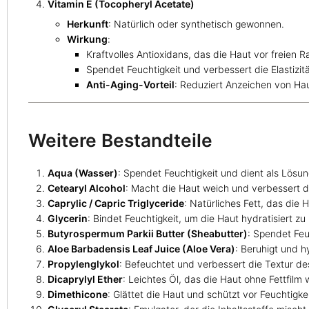
Vitamin E (Tocopheryl Acetate)
Herkunft
: Natürlich oder synthetisch gewonnen.
Wirkung
:
Kraftvolles Antioxidans, das die Haut vor freien R
Spendet Feuchtigkeit und verbessert die Elastizit
Anti-Aging-Vorteil
: Reduziert Anzeichen von Hau
Weitere Bestandteile
Aqua (Wasser)
: Spendet Feuchtigkeit und dient als Lösun
Cetearyl Alcohol
: Macht die Haut weich und verbessert d
Caprylic / Capric Triglyceride
: Natürliches Fett, das die
Glycerin
: Bindet Feuchtigkeit, um die Haut hydratisiert zu 
Butyrospermum Parkii Butter (Sheabutter)
: Spendet Feu
Aloe Barbadensis Leaf Juice (Aloe Vera)
: Beruhigt und hy
Propylenglykol
: Befeuchtet und verbessert die Textur de
Dicaprylyl Ether
: Leichtes Öl, das die Haut ohne Fettfilm
Dimethicone
: Glättet die Haut und schützt vor Feuchtigkei