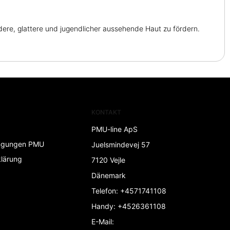
ere, glattere und jugendlicher aussehende Haut zu fördern.
KONTAKT
PMU-line ApS
ngungen PMU
Juelsmindevej 57
lärung
7120 Vejle
Dänemark
Telefon
:
+4571741108
Handy
:
+4526361108
E-Mail
: