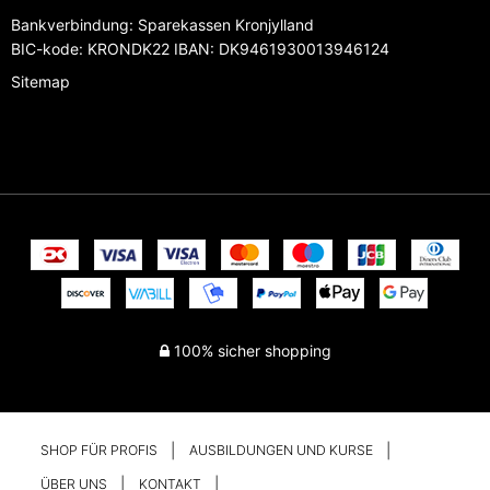
Bankverbindung
:
Sparekassen Kronjylland
BIC-kode: KRONDK22 IBAN: DK9461930013946124
Sitemap
100% sicher shopping
SHOP FÜR PROFIS
AUSBILDUNGEN UND KURSE
ÜBER UNS
KONTAKT