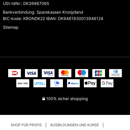
USt-IdNr.
:
DK39967065
Bankverbindung
:
Sparekassen Kronjylland
BIC-kode: KRONDK22 IBAN: DK9461930013946124
Sitemap
100% sicher shopping
SHOP FÜR PROFIS
AUSBILDUNGEN UND KURSE