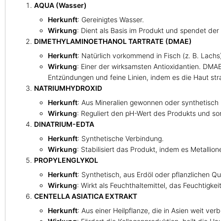
AQUA (Wasser)
Herkunft
: Gereinigtes Wasser.
Wirkung
: Dient als Basis im Produkt und spendet der
DIMETHYLAMINOETHANOL TARTRATE (DMAE)
Herkunft
: Natürlich vorkommend in Fisch (z. B. Lachs)
Wirkung
: Einer der wirksamsten Antioxidantien. DMAE 
Entzündungen und feine Linien, indem es die Haut stra
NATRIUMHYDROXID
Herkunft
: Aus Mineralien gewonnen oder synthetisch h
Wirkung
: Reguliert den pH-Wert des Produkts und sorg
DINATRIUM-EDTA
Herkunft
: Synthetische Verbindung.
Wirkung
: Stabilisiert das Produkt, indem es Metallio
PROPYLENGLYKOL
Herkunft
: Synthetisch, aus Erdöl oder pflanzlichen Q
Wirkung
: Wirkt als Feuchthaltemittel, das Feuchtigkei
CENTELLA ASIATICA EXTRAKT
Herkunft
: Aus einer Heilpflanze, die in Asien weit verb