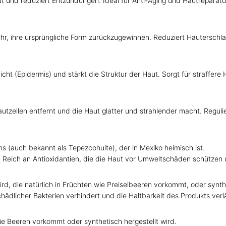
aut und reduziert Entzündungen. Ideal für Anti-Aging und Hautreparatu
ft ihr, ihre ursprüngliche Form zurückzugewinnen. Reduziert Hauterschl
hicht (Epidermis) und stärkt die Struktur der Haut. Sorgt für straffe
autzellen entfernt und die Haut glatter und strahlender macht. Regu
(auch bekannt als Tepezcohuite), der in Mexiko heimisch ist.
t. Reich an Antioxidantien, die die Haut vor Umweltschäden schützen
d, die natürlich in Früchten wie Preiselbeeren vorkommt, oder synthe
ädlicher Bakterien verhindert und die Haltbarkeit des Produkts verl
wie Beeren vorkommt oder synthetisch hergestellt wird.