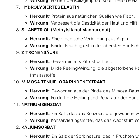
Wirkung
: Fördert die Kollagenproduktion, heilt die H
HYDROLYSIERTES ELASTIN
Herkunft
: Protein aus natürlichen Quellen wie Fisch.
Wirkung
: Verbessert die Elastizität der Haut und hil
SILANETRIOL (Methylsilanol Mannuronat)
Herkunft
: Eine organische Verbindung aus Algen.
Wirkung
: Bindet Feuchtigkeit in der obersten Hautsc
ZITRONENSÄURE
Herkunft
: Gewonnen aus Zitrusfrüchten.
Wirkung
: Milde Peeling-Wirkung, die abgestorbene H
Inhaltsstoffe.
MIMOSA TENUIFLORA RINDENEXTRAKT
Herkunft
: Gewonnen aus der Rinde des Mimosa-Baums 
Wirkung
: Fördert die Heilung und Reparatur der Hau
NATRIUMBENZOAT
Herkunft
: Ein Salz, das aus Benzoesäure gewonnen wir
Wirkung
: Konservierungsmittel, das das Wachstum sch
KALIUMSORBAT
Herkunft
: Ein Salz der Sorbinsäure, das in Früchten 