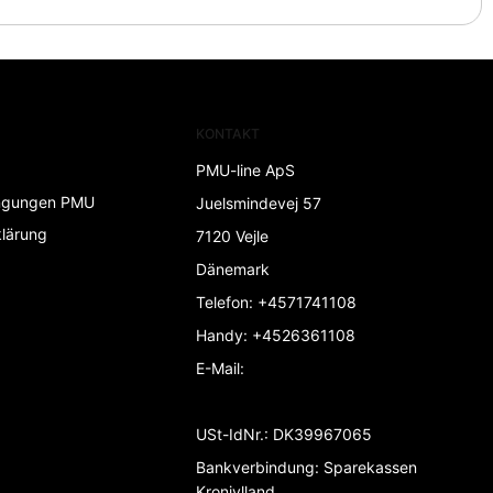
KONTAKT
PMU-line ApS
ngungen PMU
Juelsmindevej 57
lärung
7120 Vejle
Dänemark
Telefon
:
+4571741108
Handy
:
+4526361108
E-Mail
:
USt-IdNr.
:
DK39967065
Bankverbindung
:
Sparekassen
Kronjylland