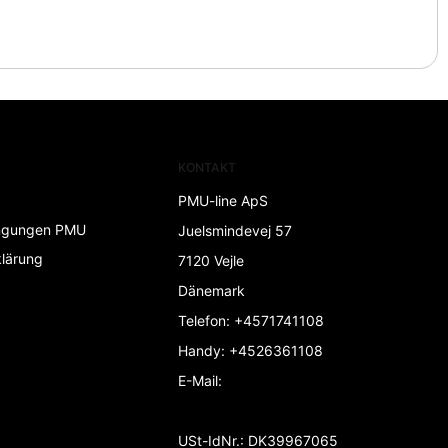
KONTAKT
PMU-line ApS
ngungen PMU
Juelsmindevej 57
lärung
7120 Vejle
Dänemark
Telefon
:
+4571741108
Handy
:
+4526361108
E-Mail
:
USt-IdNr.
:
DK39967065