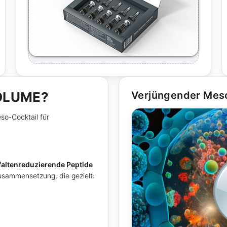
VOLUME?
Verjüngender Meso
so-Cocktail für
faltenreduzierende Peptide
usammensetzung, die gezielt: