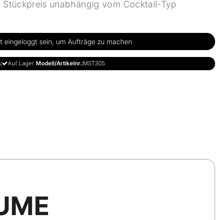
Stückpreis unabhängig vom Cocktail-Typ
 eingeloggt sein, um Aufträge zu machen
:
Auf Lager
Modell/Artikelnr.:
MST305
UME