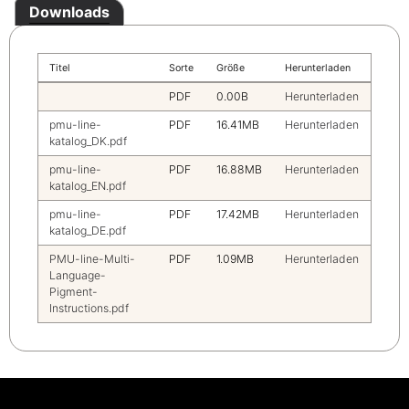
Downloads
Titel
Sorte
Größe
Herunterladen
PDF
0.00B
Herunterladen
pmu-line-
PDF
16.41MB
Herunterladen
katalog_DK.pdf
pmu-line-
PDF
16.88MB
Herunterladen
katalog_EN.pdf
pmu-line-
PDF
17.42MB
Herunterladen
katalog_DE.pdf
PMU-line-Multi-
PDF
1.09MB
Herunterladen
Language-
Pigment-
Instructions.pdf