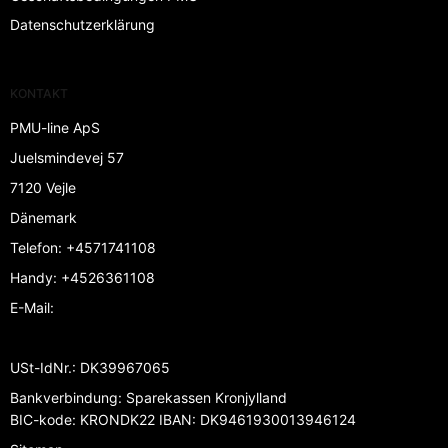
Datenschutzerklärung
KONTAKT
PMU-line ApS
Juelsmindevej 57
7120 Vejle
Dänemark
Telefon
:
+4571741108
Handy
:
+4526361108
E-Mail
:
USt-IdNr.
:
DK39967065
Bankverbindung
:
Sparekassen Kronjylland
BIC-kode: KRONDK22 IBAN: DK9461930013946124