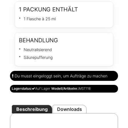
1 PACKUNG ENTHÄLT
1 Flasche à 25 ml
BEHANDLUNG
Neutralisierend
Säurepufferung
Du musst eingeloggt sein, um Aufträge zu machen
Lagerstatus:
Auf Lager
Modell/Artikelnr.:
MST118
Beschreibung
Downloads