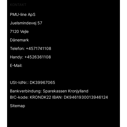
KONTAKT
PMU-line ApS
Juelsmindevej 57
7120 Vejle
Dänemark
Telefon
:
+4571741108
Handy
:
+4526361108
E-Mail
:
USt-IdNr.
:
DK39967065
Bankverbindung
:
Sparekassen Kronjylland
BIC-kode: KRONDK22 IBAN: DK9461930013946124
Sitemap