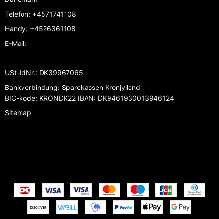
Telefon
:
+4571741108
Handy
:
+4526361108
E-Mail
:
USt-IdNr.
:
DK39967065
Bankverbindung
:
Sparekassen Kronjylland
BIC-kode: KRONDK22 IBAN: DK9461930013946124
Sitemap