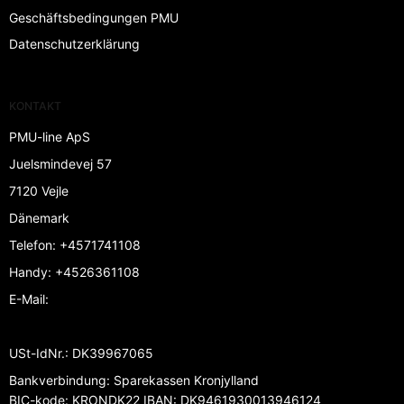
Geschäftsbedingungen PMU
Datenschutzerklärung
KONTAKT
PMU-line ApS
Juelsmindevej 57
7120 Vejle
Dänemark
Telefon
:
+4571741108
Handy
:
+4526361108
E-Mail
:
USt-IdNr.
:
DK39967065
Bankverbindung
:
Sparekassen Kronjylland
BIC-kode: KRONDK22 IBAN: DK9461930013946124