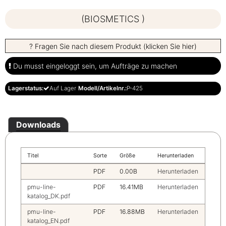
(BIOSMETICS )
? Fragen Sie nach diesem Produkt (klicken Sie hier)
Du musst eingeloggt sein, um Aufträge zu machen
Lagerstatus:
Auf Lager
Modell/Artikelnr.:
P-425
Downloads
Titel
Sorte
Größe
Herunterladen
PDF
0.00B
Herunterladen
pmu-line-
PDF
16.41MB
Herunterladen
katalog_DK.pdf
pmu-line-
PDF
16.88MB
Herunterladen
katalog_EN.pdf