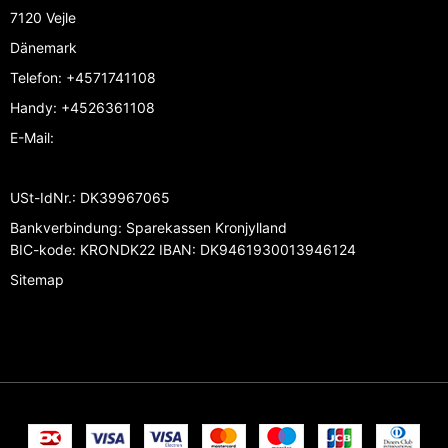
7120 Vejle
Dänemark
Telefon
:
+4571741108
Handy
:
+4526361108
E-Mail
:
USt-IdNr.
:
DK39967065
Bankverbindung
:
Sparekassen Kronjylland
BIC-kode: KRONDK22 IBAN: DK9461930013946124
Sitemap