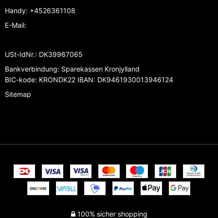
Handy
:
+4526361108
E-Mail
:
USt-IdNr.
:
DK39967065
Bankverbindung
:
Sparekassen Kronjylland
BIC-kode: KRONDK22 IBAN: DK9461930013946124
Sitemap
100% sicher shopping