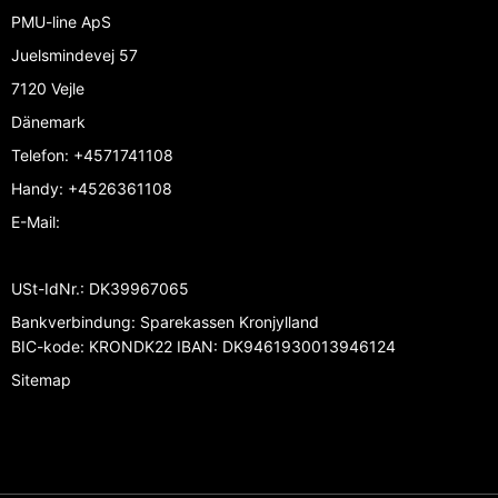
PMU-line ApS
Juelsmindevej 57
7120 Vejle
Dänemark
Telefon
:
+4571741108
Handy
:
+4526361108
E-Mail
:
USt-IdNr.
:
DK39967065
Bankverbindung
:
Sparekassen Kronjylland
BIC-kode: KRONDK22 IBAN: DK9461930013946124
Sitemap