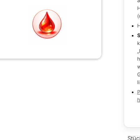
H
(
H
S
k
„
h
G
l
P
h
Stüc