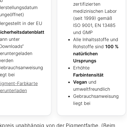
ab
zertifizierten
erstellungsdatum
medizinischen Labor
ungeöffnet)
(seit 1999) gemäß
ergestellt in der EU
ISO 9001, EN 13485
icherheitsdatenblatt
und GMP
ann unter
Alle Inhaltsstoffe und
Downloads“
Rohstoffe sind
100 %
eruntergeladen
natürlichen
werden
Ursprungs
ebrauchsanweisung
Erhöhte
iegt bei
Farbintensität
Vegan
und
igment-Farbkarte
umweltfreundlich
erunterladen
Gebrauchsanweisung
liegt bei
kpreis unabhängig von der Pigmentfarbe. (Beim