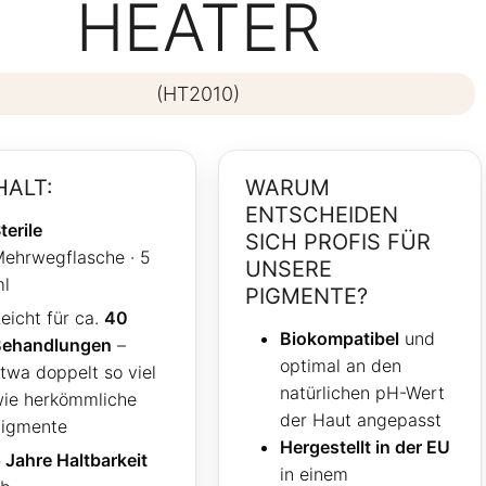
HEATER
(HT2010)
HALT:
WARUM
ENTSCHEIDEN
terile
SICH PROFIS FÜR
ehrwegflasche · 5
UNSERE
l
PIGMENTE?
eicht für ca.
40
Biokompatibel
und
Behandlungen
–
optimal an den
twa doppelt so viel
natürlichen pH-Wert
ie herkömmliche
der Haut angepasst
igmente
Hergestellt in der EU
 Jahre Haltbarkeit
in einem