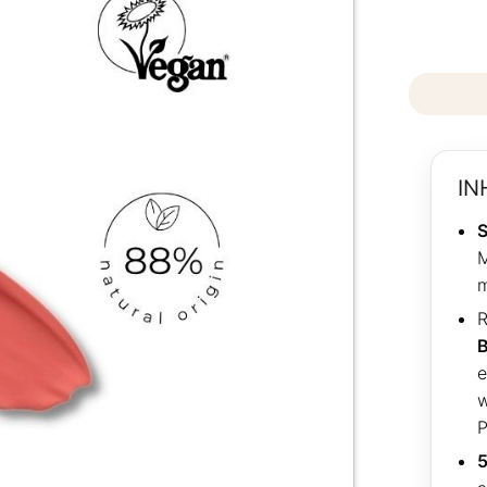
IN
S
M
m
R
e
w
P
5