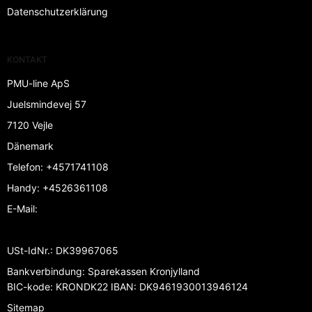
Datenschutzerklärung
KONTAKT
PMU-line ApS
Juelsmindevej 57
7120 Vejle
Dänemark
Telefon
:
+4571741108
Handy
:
+4526361108
E-Mail
:
USt-IdNr.
:
DK39967065
Bankverbindung
:
Sparekassen Kronjylland
BIC-kode: KRONDK22 IBAN: DK9461930013946124
Sitemap