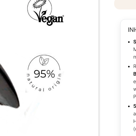
IN
S
M
m
R
e
w
P
5
H
(