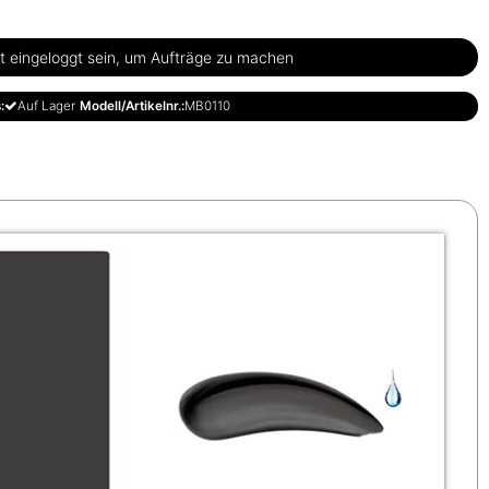
 eingeloggt sein, um Aufträge zu machen
:
Auf Lager
Modell/Artikelnr.:
MB0110