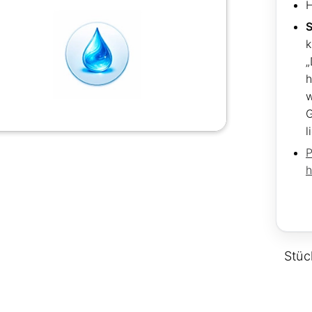
H
S
k
„
h
G
l
P
h
Stüc