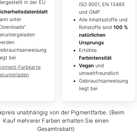
ergestellt in der EU
ISO 9001, EN 13485
icherheitsdatenblatt
und GMP
ann unter
Alle Inhaltsstoffe und
Downloads“
Rohstoffe sind
100 %
eruntergeladen
natürlichen
werden
Ursprungs
ebrauchsanweisung
Erhöhte
iegt bei
Farbintensität
Vegan
und
igment-Farbkarte
umweltfreundlich
erunterladen
Gebrauchsanweisung
liegt bei
kpreis unabhängig von der Pigmentfarbe. (Beim
Kauf mehrerer Farben erhalten Sie einen
Gesamtrabatt)