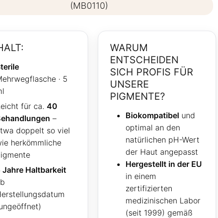
(MB0110)
HALT:
WARUM
ENTSCHEIDEN
terile
SICH PROFIS FÜR
ehrwegflasche · 5
UNSERE
l
PIGMENTE?
eicht für ca.
40
Biokompatibel
und
Behandlungen
–
optimal an den
twa doppelt so viel
natürlichen pH-Wert
ie herkömmliche
der Haut angepasst
igmente
Hergestellt in der EU
 Jahre Haltbarkeit
in einem
ab
zertifizierten
erstellungsdatum
medizinischen Labor
ungeöffnet)
(seit 1999) gemäß