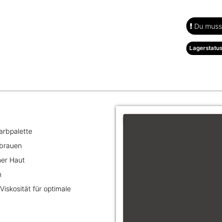
Du musst
Lagerstatus
arbpalette
nbrauen
her Haut
n
iskosität für optimale