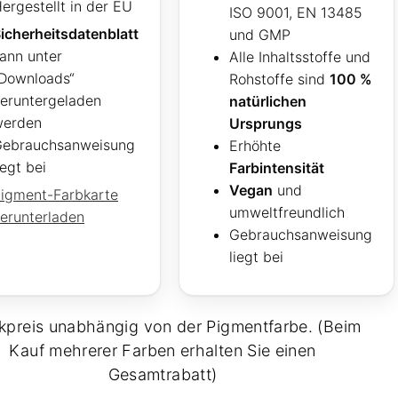
ergestellt in der EU
ISO 9001, EN 13485
icherheitsdatenblatt
und GMP
ann unter
Alle Inhaltsstoffe und
Downloads“
Rohstoffe sind
100 %
eruntergeladen
natürlichen
werden
Ursprungs
ebrauchsanweisung
Erhöhte
iegt bei
Farbintensität
Vegan
und
igment-Farbkarte
umweltfreundlich
erunterladen
Gebrauchsanweisung
liegt bei
kpreis unabhängig von der Pigmentfarbe. (Beim
Kauf mehrerer Farben erhalten Sie einen
Gesamtrabatt)