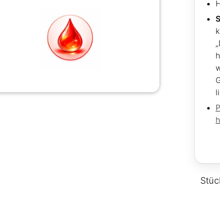
H
S
k
„
h
G
l
P
h
Stüc