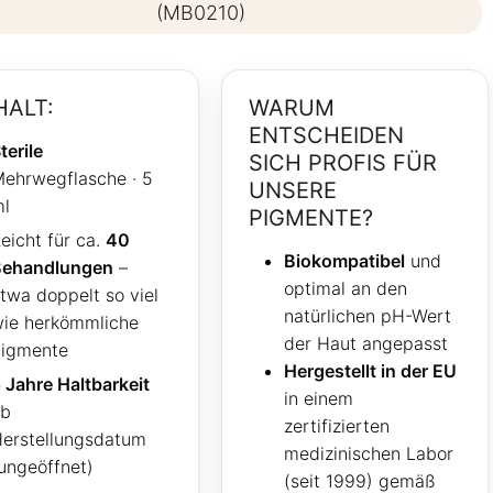
(MB0210)
HALT:
WARUM
ENTSCHEIDEN
terile
SICH PROFIS FÜR
ehrwegflasche · 5
UNSERE
l
PIGMENTE?
eicht für ca.
40
Biokompatibel
und
Behandlungen
–
optimal an den
twa doppelt so viel
natürlichen pH-Wert
ie herkömmliche
der Haut angepasst
igmente
Hergestellt in der EU
 Jahre Haltbarkeit
in einem
ab
zertifizierten
erstellungsdatum
medizinischen Labor
ungeöffnet)
(seit 1999) gemäß