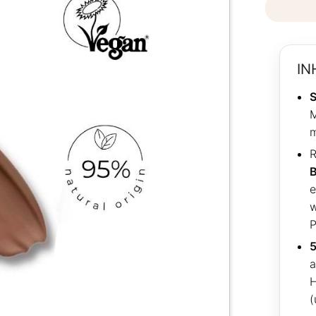
IN
S
M
m
R
e
w
P
5
H
(