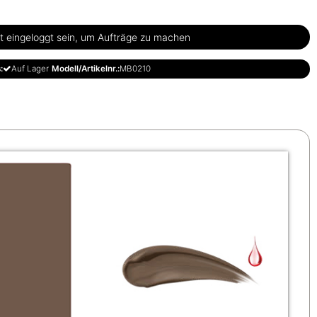
 eingeloggt sein, um Aufträge zu machen
:
Auf Lager
Modell/Artikelnr.:
MB0210