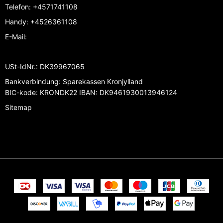
Telefon
:
+4571741108
Handy
:
+4526361108
E-Mail
:
USt-IdNr.
:
DK39967065
Bankverbindung
:
Sparekassen Kronjylland
BIC-kode: KRONDK22 IBAN: DK9461930013946124
Sitemap