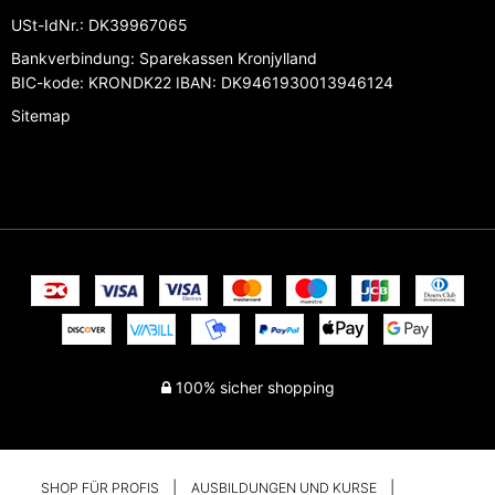
USt-IdNr.
:
DK39967065
Bankverbindung
:
Sparekassen Kronjylland
BIC-kode: KRONDK22 IBAN: DK9461930013946124
Sitemap
100% sicher shopping
SHOP FÜR PROFIS
AUSBILDUNGEN UND KURSE