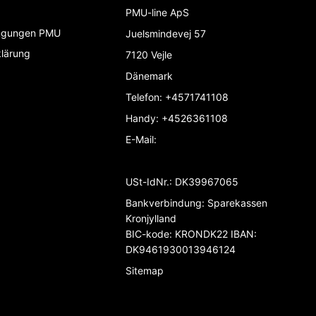
PMU-line ApS
ngungen PMU
Juelsmindevej 57
lärung
7120 Vejle
Dänemark
Telefon
:
+4571741108
Handy
:
+4526361108
E-Mail
:
USt-IdNr.
:
DK39967065
Bankverbindung
:
Sparekassen
Kronjylland
BIC-kode: KRONDK22 IBAN:
DK9461930013946124
Sitemap