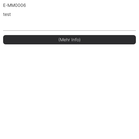
E-MM0006
test
(Mehr Info)