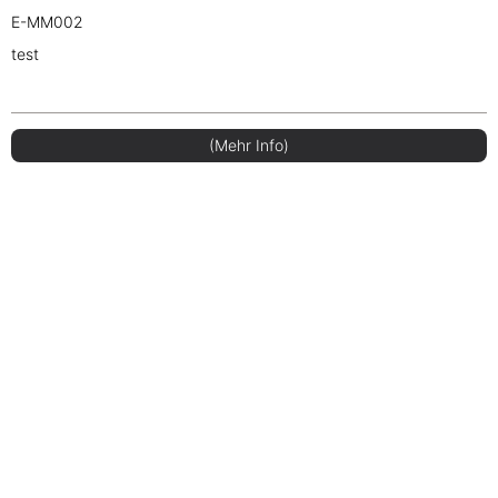
E-MM002
test
(Mehr Info)