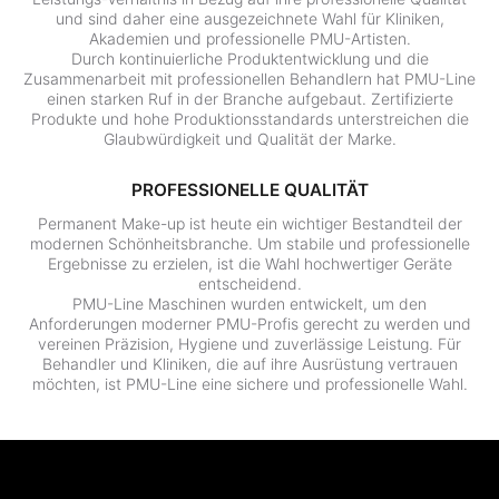
und sind daher eine ausgezeichnete Wahl für Kliniken,
Akademien und professionelle PMU-Artisten.
Durch kontinuierliche Produktentwicklung und die
Zusammenarbeit mit professionellen Behandlern hat PMU-Line
einen starken Ruf in der Branche aufgebaut. Zertifizierte
Produkte und hohe Produktionsstandards unterstreichen die
Glaubwürdigkeit und Qualität der Marke.
PROFESSIONELLE QUALITÄT
Permanent Make-up ist heute ein wichtiger Bestandteil der
modernen Schönheitsbranche. Um stabile und professionelle
Ergebnisse zu erzielen, ist die Wahl hochwertiger Geräte
entscheidend.
PMU-Line Maschinen wurden entwickelt, um den
Anforderungen moderner PMU-Profis gerecht zu werden und
vereinen Präzision, Hygiene und zuverlässige Leistung. Für
Behandler und Kliniken, die auf ihre Ausrüstung vertrauen
möchten, ist PMU-Line eine sichere und professionelle Wahl.