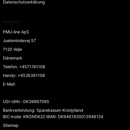
Datenschutzerklärung
KONTAKT
PMU-line ApS
Juelsmindevej 57
7120 Vejle
Dänemark
Telefon
:
+4571741108
Handy
:
+4526361108
E-Mail
:
USt-IdNr.
:
DK39967065
Bankverbindung
:
Sparekassen Kronjylland
BIC-kode: KRONDK22 IBAN: DK9461930013946124
Sitemap