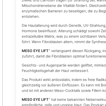
DMAE und Carnosin tragen zur Straffung bei, währen
Mitochondrienebene die Vitalität fördert. Gleichzeiti
enzymatischen Barrieren zu beseitigen, die zu Beg
entstehen.
Die Hautalterung wird durch Genetik, UV-Strahlung
Hormone beeinflusst. Alterung schädigt sowohl Zel
extrazelluläre Matrix, was zu einem sichtbaren Verlu
führt. Wenn Fibroblasten altern, nimmt die Synthes
+
MESO EYE LIFT
verlangsamt diesen Rückgang, in
zuführt, damit die Fibroblasten optimal funktionier
Gesichts- und Augenpartie werden geliftet, mimisch
Feuchtigkeitsgehalt der Haut verbessert.
Das Produkt wirkt antioxidativ, indem es freie Radik
gleichzeitig vor äußeren Einflüssen. Es kann mit B
und ist mit anderen Meso-Cocktails sowie Fillern k
+
MESO EYE LIFT
hat keine bekannten Nebenwirkun
empfindliche, reife und unreine Haut. Das Produkt w