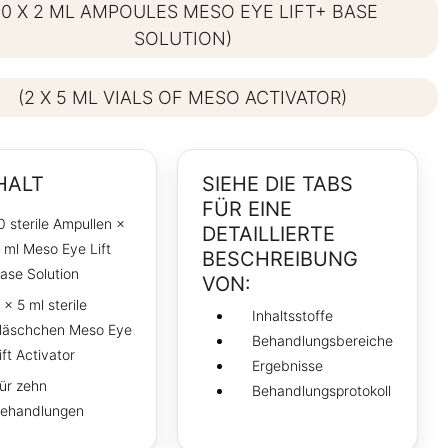
10 X 2 ML AMPOULES MESO EYE LIFT+ BASE
SOLUTION)
(2 X 5 ML VIALS OF MESO ACTIVATOR)
HALT
SIEHE DIE TABS
FÜR EINE
0 sterile Ampullen ×
DETAILLIERTE
 ml Meso Eye Lift
BESCHREIBUNG
ase Solution
VON:
 × 5 ml sterile
Inhaltsstoffe
läschchen Meso Eye
Behandlungsbereiche
ift Activator
Ergebnisse
ür zehn
Behandlungsprotokoll
ehandlungen