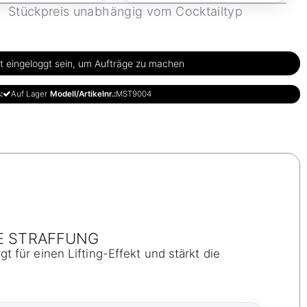
Stückpreis unabhängig vom Cocktailtyp
 eingeloggt sein, um Aufträge zu machen
:
Auf Lager
Modell/Artikelnr.:
MST9004
E STRAFFUNG
gt für einen Lifting-Effekt und stärkt die