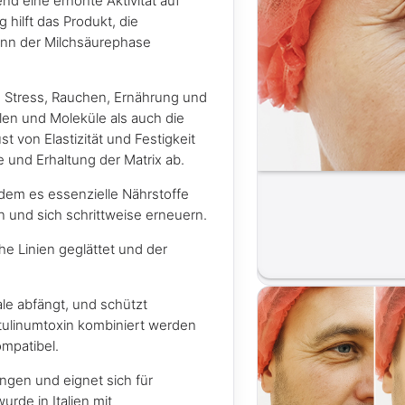
d eine erhöhte Aktivität auf
g hilft das Produkt, die
inn der Milchsäurephase
, Stress, Rauchen, Ernährung und
len und Moleküle als auch die
st von Elastizität und Festigkeit
e und Erhaltung der Matrix ab.
dem es essenzielle Nährstoffe
en und sich schrittweise erneuern.
e Linien geglättet und der
ale abfängt, und schützt
otulinumtoxin kombiniert werden
ompatibel.
gen und eignet sich für
urde in Italien mit