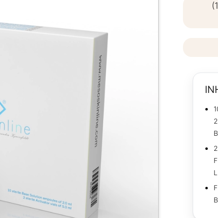
(
IN
1
2
B
2
F
L
F
B