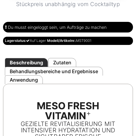
Stückpreis unabhängig vom Cocktailtyp
Du musst eingeloggt sein, um Aufträge zu machen
Lagerstatus:
Auf Lager
Modell/Artikelnr.:
MST9001
Beschreibung
Zutaten
Behandlungsbereiche und Ergebnisse
Anwendung
MESO FRESH
+
VITAMIN
GEZIELTE REVITALISIERUNG MIT
INTENSIVER HYDRATATION UND