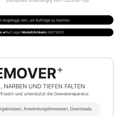
Stückpreis unabhängig vom Cocktail-Typ
 eingeloggt sein, um Aufträge zu machen
s:
Auf Lager
Modell/Artikelnr.:
MST9005
+
EMOVER
 NARBEN UND TIEFEN FALTEN
/Elastin und unterstützt die Gewebereparatur.
Ergebnissen, Anwendungshinweisen, Downloads.