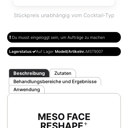
Stückpreis unabhängig vom Cocktail‑Typ
Du musst eingeloggt sein, um Aufträge zu machen
Lagerstatus:
Auf Lager
Modell/Artikelnr.:
MST9007
Beschreibung
Zutaten
Behandlungsbereiche und Ergebnisse
Anwendung
MESO FACE
+
RESHAPE