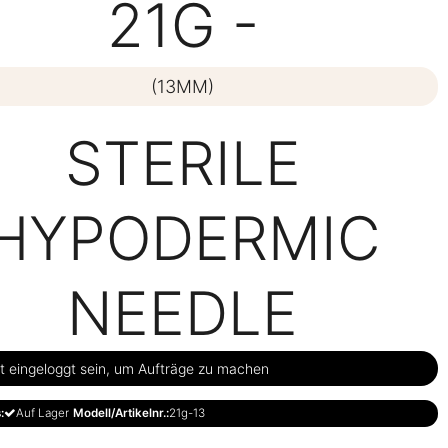
21G -
(13MM)
STERILE
HYPODERMIC
NEEDLE
 eingeloggt sein, um Aufträge zu machen
:
Auf Lager
Modell/Artikelnr.:
21g-13