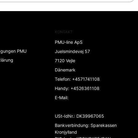
KONTAKT
PMU-line ApS
ngungen PMU
Juelsmindevej 57
lärung
7120 Vejle
Dänemark
Telefon
:
+4571741108
Handy
:
+4526361108
E-Mail
:
USt-IdNr.
:
DK39967065
Bankverbindung
:
Sparekassen
Kronjylland