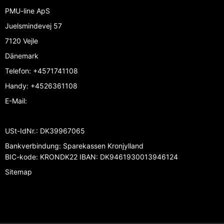
PMU-line ApS
Juelsmindevej 57
7120 Vejle
Dänemark
Telefon
:
+4571741108
Handy
:
+4526361108
E-Mail
:
USt-IdNr.
:
DK39967065
Bankverbindung
:
Sparekassen Kronjylland
BIC-kode: KRONDK22 IBAN: DK9461930013946124
Sitemap