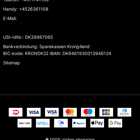
Handy
:
+4526361108
E-Mail
:
USt-IdNr.
:
DK39967065
Bankverbindung
:
Sparekassen Kronjylland
BIC-kode: KRONDK22 IBAN: DK9461930013946124
Sitemap
100% sicher shopping