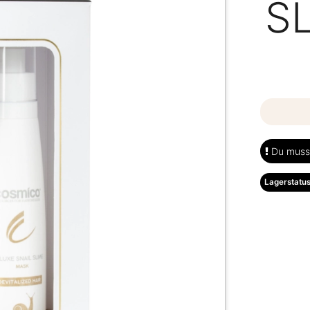
S
Du musst
Lagerstatus