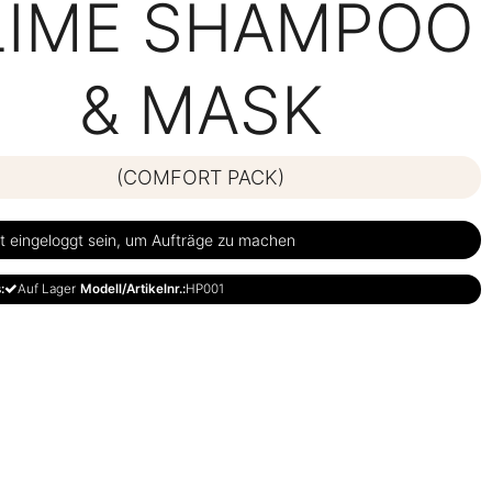
LIME SHAMPOO
& MASK
(COMFORT PACK)
 eingeloggt sein, um Aufträge zu machen
:
Auf Lager
Modell/Artikelnr.:
HP001