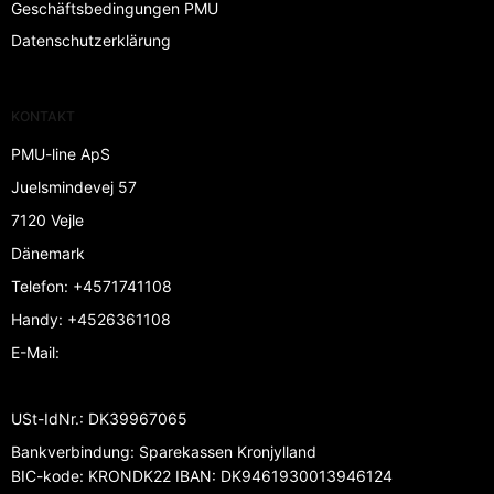
Geschäftsbedingungen PMU
Datenschutzerklärung
KONTAKT
PMU-line ApS
Juelsmindevej 57
7120 Vejle
Dänemark
Telefon
:
+4571741108
Handy
:
+4526361108
E-Mail
:
USt-IdNr.
:
DK39967065
Bankverbindung
:
Sparekassen Kronjylland
BIC-kode: KRONDK22 IBAN: DK9461930013946124