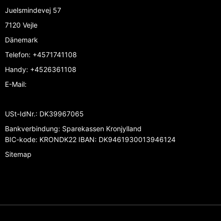
Juelsmindevej 57
7120 Vejle
Dänemark
Telefon
:
+4571741108
Handy
:
+4526361108
E-Mail
:
USt-IdNr.
:
DK39967065
Bankverbindung
:
Sparekassen Kronjylland
BIC-kode: KRONDK22 IBAN: DK9461930013946124
Sitemap