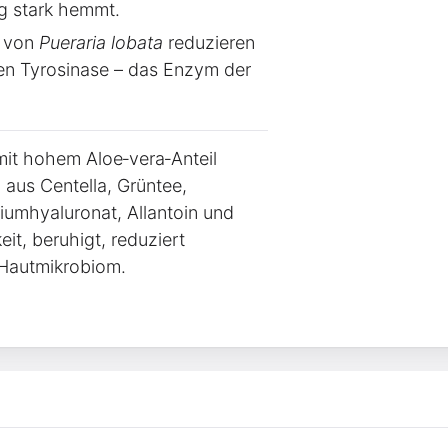
g stark hemmt.
l von
Pueraria lobata
reduzieren
 Tyrosinase – das Enzym der
it hohem Aloe‑vera‑Anteil
 aus Centella, Grüntee,
iumhyaluronat, Allantoin und
it, beruhigt, reduziert
 Hautmikrobiom.