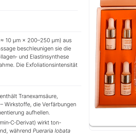
 (≈ 10 µm × 200–250 µm) aus
assage beschleunigen sie die
ollagen‑ und Elastinsynthese
hme. Die Exfoliationsintensität
 enthält Tranexamsäure,
– Wirkstoffe, die Verfärbungen
entierung aufhellen.
min‑C‑Derivat) wirkt ton-
lend, während
Pueraria lobata