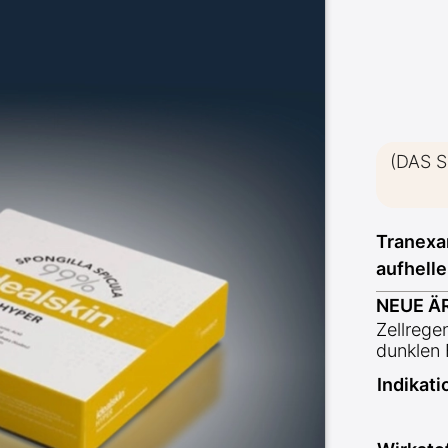
(DAS 
Tranexa
aufhelle
NEUE Ä
Zellrege
dunklen 
Indikat