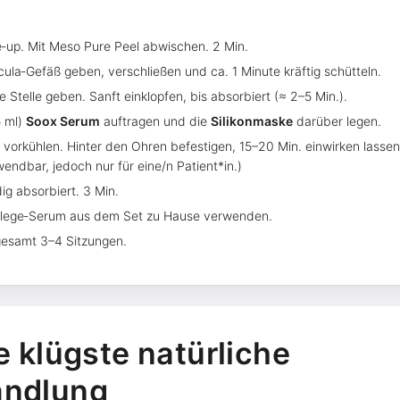
‑up. Mit Meso Pure Peel abwischen. 2 Min.
cula‑Gefäß geben, verschließen und ca. 1 Minute kräftig schütteln.
e Stelle geben. Sanft einklopfen, bis absorbiert (≈ 2–5 Min.).
5 ml)
Soox Serum
auftragen und die
Silikonmaske
darüber legen.
n vorkühlen. Hinter den Ohren befestigen, 15–20 Min. einwirken las
ndbar, jedoch nur für eine/n Patient*in.)
ig absorbiert. 3 Min.
flege‑Serum aus dem Set zu Hause verwenden.
gesamt 3–4 Sitzungen.
e klügste natürliche
andlung