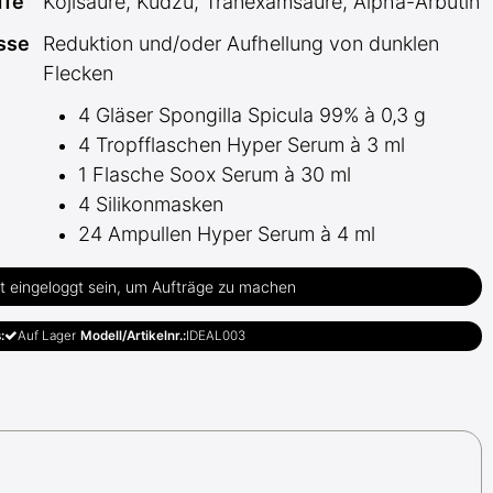
ffe
Kojisäure, Kudzu, Tranexamsäure, Alpha-Arbutin
sse
Reduktion und/oder Aufhellung von dunklen
Flecken
4 Gläser Spongilla Spicula 99% à 0,3 g
4 Tropfflaschen Hyper Serum à 3 ml
1 Flasche Soox Serum à 30 ml
4 Silikonmasken
24 Ampullen Hyper Serum à 4 ml
 eingeloggt sein, um Aufträge zu machen
:
Auf Lager
Modell/Artikelnr.:
IDEAL003