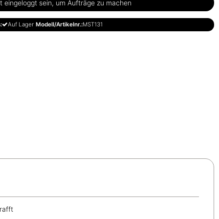
 eingeloggt sein, um Aufträge zu machen
:
Auf Lager
Modell/Artikelnr.:
MST131
rafft