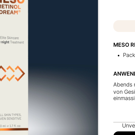
MESO R
Pack
ANWEN
Abends m
von Gesi
einmassi
Unver