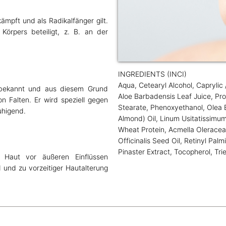
ämpft und als Radikalfänger gilt.
örpers beteiligt, z. B. an der
INGREDIENTS (INCI)
Aqua, Cetearyl Alcohol, Caprylic 
en bekannt und aus diesem Grund
Aloe Barbadensis Leaf Juice, Pro
n Falten. Er wird speziell gegen
Stearate, Phenoxyethanol, Olea E
uhigend.
Almond) Oil, Linum Usitatissimu
Wheat Protein, Acmella Oleracea 
Officinalis Seed Oil, Retinyl Pal
Pinaster Extract, Tocopherol, T
 Haut vor äußeren Einflüssen
d und zu vorzeitiger Hautalterung