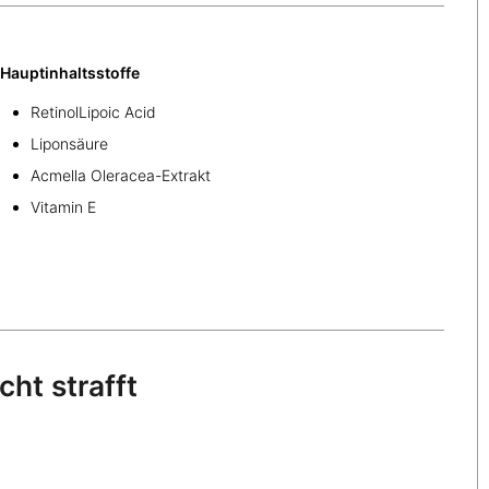
Hauptinhaltsstoffe
Retinol
Lipoic Acid
Liponsäure
Acmella Oleracea-Extrakt
Vitamin E
ht strafft