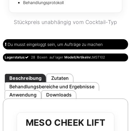
Behandlungsprotokoll
Stückpreis unabhängig vom Cocktail-Typ
Du musst eingeloggt sein, um Aufträge zu machen
Lagerstatus:
28
Boxen
auf lager
Modell/Artikelnr.:
MST102
Beschreibung
Zutaten
Behandlungsbereiche und Ergebnisse
Anwendung
Downloads
MESO CHEEK LIFT