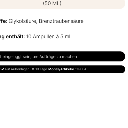
(50 ML)
ffe:
Glykolsäure, Brenztraubensäure
ng enthält:
10 Ampullen à 5 ml
 eingeloggt sein, um Aufträge zu machen
:
Auf Außenlager - 8-10 Tage
Modell/Artikelnr.:
GP004