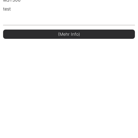
test
(Mehr Info)