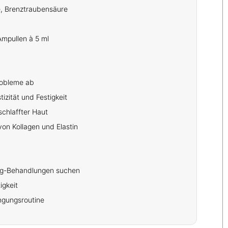
e, Brenztraubensäure
Ampullen à 5 ml
probleme ab
izität und Festigkeit
schlaffter Haut
von Kollagen und Elastin
ing-Behandlungen suchen
igkeit
üngungsroutine