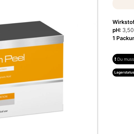
Wirksto
pH:
3,50
1 Packu
Du musst
Lagerstatus