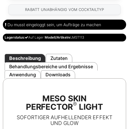
RABATT UNABHÄNGIG VOM COCKTAILTYP
Du musst eingeloggt sein, um Aufträge zu machen
Lagerstatus:
Auf Lager
Modell/Artikelnr.:
MST113
Beschreibung
Zutaten
Behandlungsbereiche und Ergebnisse
Anwendung
Downloads
MESO SKIN
®
PERFECTOR
LIGHT
SOFORTIGER AUFHELLENDER EFFEKT
UND GLOW