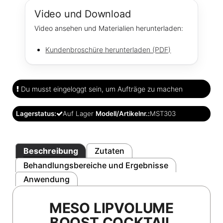
Video und Download
Video ansehen und Materialien herunterladen:
Kundenbroschüre herunterladen (PDF)
Du musst eingeloggt sein, um Aufträge zu machen
Lagerstatus:
Auf Lager
Modell/Artikelnr.:
MST303
Beschreibung
Zutaten
Behandlungsbereiche und Ergebnisse
Anwendung
MESO LIPVOLUME
BOOST COCKTAIL