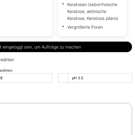
Keratosen (seborrhoische
Keratose, aktinische
Keratose, Keratosis pilaris)
Vergrößerte Poren
 eingeloggt sein, um Aufträge zu machen
 wählen
wählen:
.8
pH 3.5