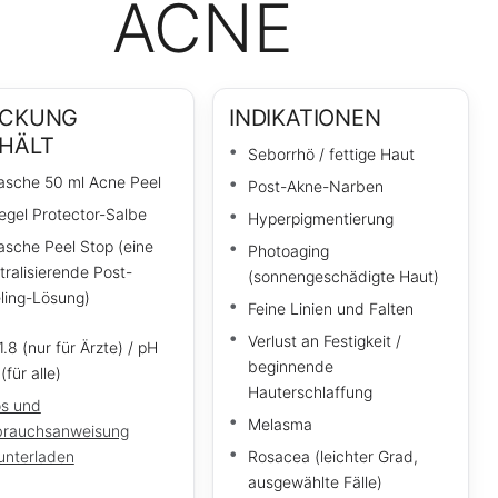
ACNE
ACKUNG
INDIKATIONEN
HÄLT
Seborrhö / fettige Haut
lasche 50 ml Acne Peel
Post-Akne-Narben
iegel Protector-Salbe
Hyperpigmentierung
lasche Peel Stop (eine
Photoaging
tralisierende Post-
(sonnengeschädigte Haut)
ling-Lösung)
Feine Linien und Falten
Verlust an Festigkeit /
1.8 (nur für Ärzte) / pH
beginnende
(für alle)
Hauterschlaffung
os und
Melasma
rauchsanweisung
unterladen
Rosacea (leichter Grad,
ausgewählte Fälle)