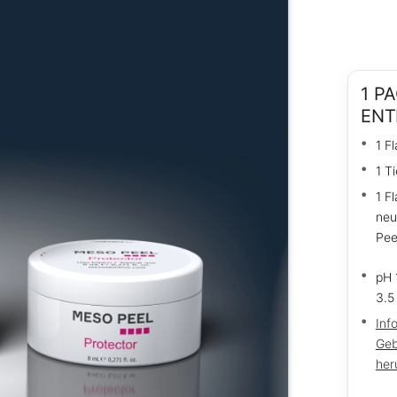
1 P
ENT
1 F
1 T
1 F
neu
Pee
pH 
3.5 
Inf
Geb
her