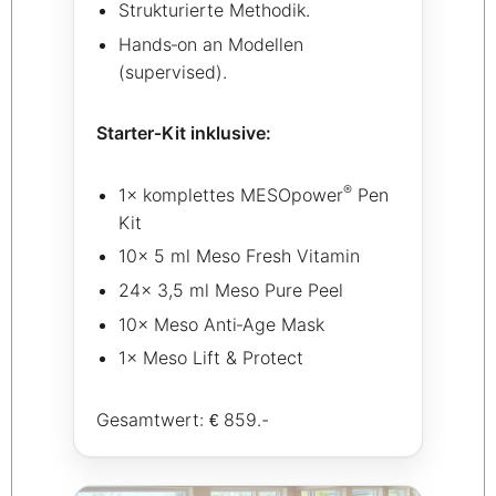
Strukturierte Methodik.
Hands‑on an Modellen
(supervised).
Starter‑Kit inklusive:
®
1× komplettes MESOpower
Pen
Kit
10× 5 ml Meso Fresh Vitamin
24× 3,5 ml Meso Pure Peel
10× Meso Anti‑Age Mask
1× Meso Lift & Protect
Gesamtwert:
859.-
€