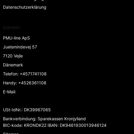
Datenschutzerklärung
KONTAKT
PMU-line ApS
Juelsmindevej 57
7120 Vejle
Dänemark
Telefon
:
+4571741108
Handy
:
+4526361108
E-Mail
:
USt-IdNr.
:
DK39967065
Bankverbindung
:
Sparekassen Kronjylland
BIC-kode: KRONDK22 IBAN: DK9461930013946124