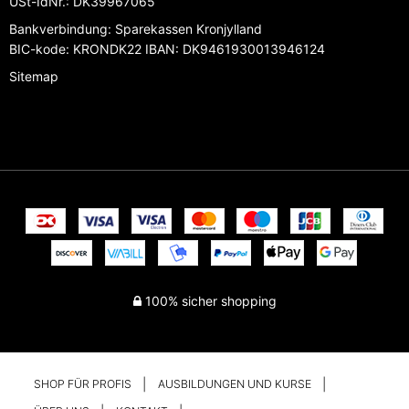
USt-IdNr.
:
DK39967065
Bankverbindung
:
Sparekassen Kronjylland
BIC-kode: KRONDK22 IBAN: DK9461930013946124
Sitemap
100% sicher shopping
SHOP FÜR PROFIS
AUSBILDUNGEN UND KURSE