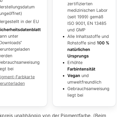
ab
zertifizierten
erstellungsdatum
medizinischen Labor
ungeöffnet)
(seit 1999) gemäß
ergestellt in der EU
ISO 9001, EN 13485
icherheitsdatenblatt
und GMP
ann unter
Alle Inhaltsstoffe und
Downloads“
Rohstoffe sind
100 %
eruntergeladen
natürlichen
werden
Ursprungs
ebrauchsanweisung
Erhöhte
iegt bei
Farbintensität
Vegan
und
igment-Farbkarte
umweltfreundlich
erunterladen
Gebrauchsanweisung
liegt bei
kpreis unabhängig von der Pigmentfarbe. (Beim