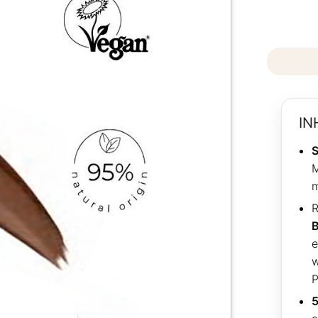
IN
S
M
m
R
e
w
P
5