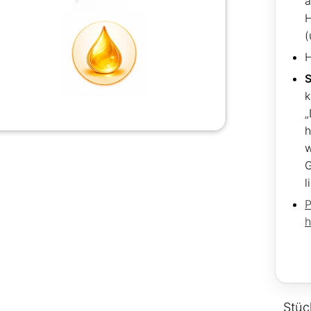
H
(
H
S
k
„
h
G
l
P
h
Stüc