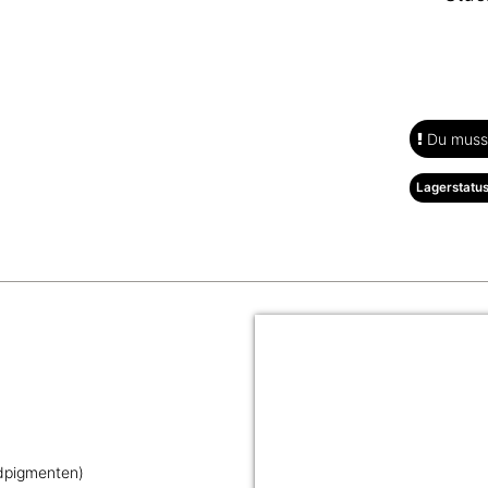
Du musst
Lagerstatus
idpigmenten)