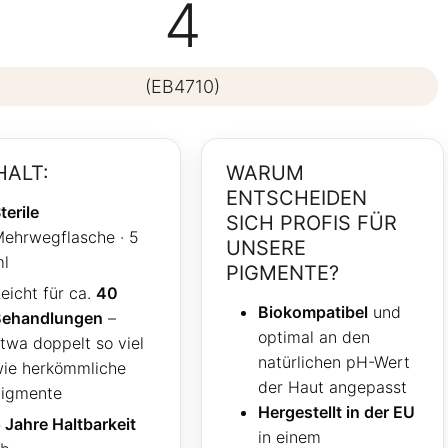
4
(EB4710)
HALT:
WARUM
ENTSCHEIDEN
terile
SICH PROFIS FÜR
ehrwegflasche · 5
UNSERE
l
PIGMENTE?
eicht für ca.
40
Biokompatibel
und
Behandlungen
–
optimal an den
twa doppelt so viel
natürlichen pH-Wert
ie herkömmliche
der Haut angepasst
igmente
Hergestellt in der EU
 Jahre Haltbarkeit
in einem