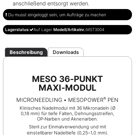
anschließend entsorgt werden.
Du musst eingeloggt sein, um Aufträge zu machen
Lagerstatus:
Auf Lager
Modell/Artikelnr.:
MST3004
Beschreibung
Downloads
MESO 36‑PUNKT
MAXI‑MODUL
®
MICRONEEDLING • MESOPOWER
PEN
Klinisches Nadelmodul mit 36 Mikronadeln (Ø
0,18 mm) für tiefe Falten, Dehnungsstreifen,
OP‑Narben und Aknenarben.
Steril zur Einmalverwendung und mit
einstellbarer Nadeltiefe (0,25–1,0 mm).